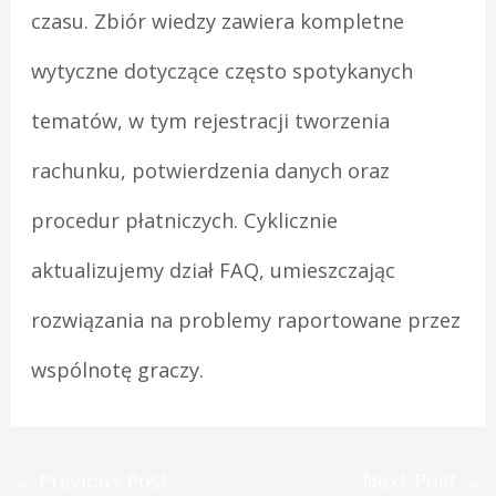
czasu. Zbiór wiedzy zawiera kompletne
wytyczne dotyczące często spotykanych
tematów, w tym rejestracji tworzenia
rachunku, potwierdzenia danych oraz
procedur płatniczych. Cyklicznie
aktualizujemy dział FAQ, umieszczając
rozwiązania na problemy raportowane przez
wspólnotę graczy.
←
Previous Post
Next Post
→