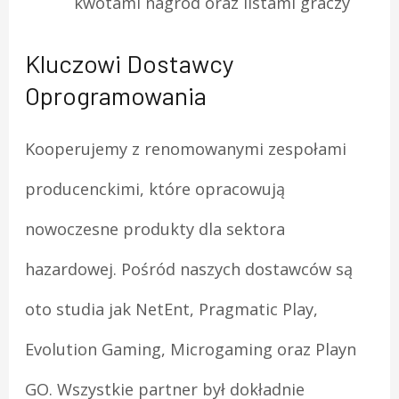
kwotami nagród oraz listami graczy
Kluczowi Dostawcy
Oprogramowania
Kooperujemy z renomowanymi zespołami
producenckimi, które opracowują
nowoczesne produkty dla sektora
hazardowej. Pośród naszych dostawców są
oto studia jak NetEnt, Pragmatic Play,
Evolution Gaming, Microgaming oraz Playn
GO. Wszystkie partner był dokładnie