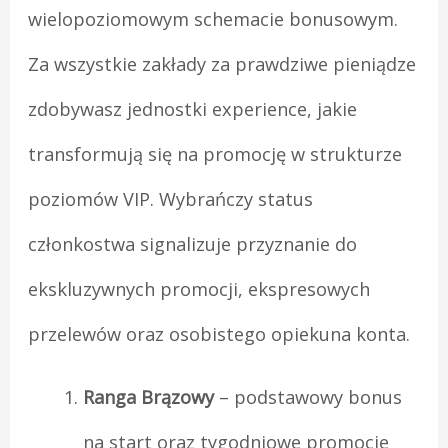
wielopoziomowym schemacie bonusowym.
Za wszystkie zakłady za prawdziwe pieniądze
zdobywasz jednostki experience, jakie
transformują się na promocję w strukturze
poziomów VIP. Wybrańczy status
członkostwa signalizuje przyznanie do
ekskluzywnych promocji, ekspresowych
przelewów oraz osobistego opiekuna konta.
Ranga Brązowy
– podstawowy bonus
na start oraz tygodniowe promocje