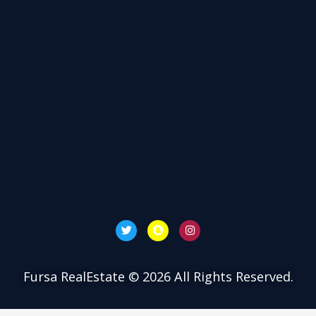
T
S
I
w
n
n
i
a
s
t
p
t
t
c
a
e
h
g
Fursa RealEstate ©
2026
All Rights Reserved.
r
a
r
t
a
m