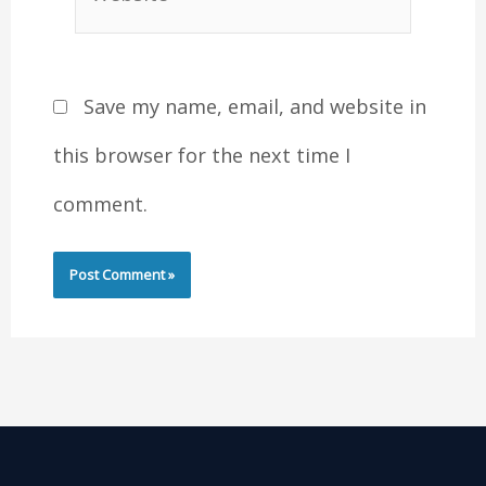
Save my name, email, and website in
this browser for the next time I
comment.