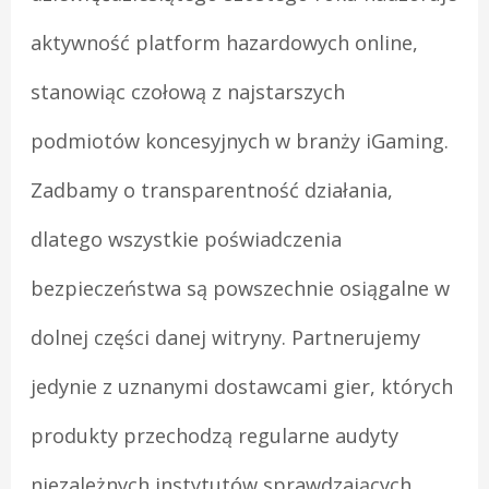
aktywność platform hazardowych online,
stanowiąc czołową z najstarszych
podmiotów koncesyjnych w branży iGaming.
Zadbamy o transparentność działania,
dlatego wszystkie poświadczenia
bezpieczeństwa są powszechnie osiągalne w
dolnej części danej witryny. Partnerujemy
jedynie z uznanymi dostawcami gier, których
produkty przechodzą regularne audyty
niezależnych instytutów sprawdzających